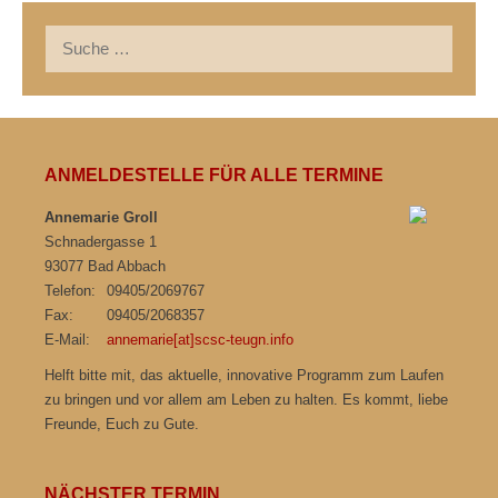
Suche
nach:
ANMELDESTELLE FÜR ALLE TERMINE
Annemarie Groll
Schnadergasse 1
93077 Bad Abbach
Telefon:
09405/2069767
Fax:
09405/2068357
E-Mail:
annemarie[at]scsc-teugn.info
Helft bitte mit, das aktuelle, innovative Programm zum Laufen
zu bringen und vor allem am Leben zu halten. Es kommt, liebe
Freunde, Euch zu Gute.
NÄCHSTER TERMIN