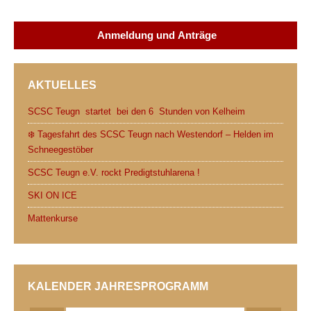
c
i
d
a
a
i
e
t
d
t
i
n
Anmeldung und Anträge
b
t
i
s
l
t
o
e
t
A
AKTUELLES
o
r
p
k
p
SCSC Teugn startet bei den 6 Stunden von Kelheim
❄️ Tagesfahrt des SCSC Teugn nach Westendorf – Helden im
Schneegestöber
SCSC Teugn e.V. rockt Predigtstuhlarena !
SKI ON ICE
Mattenkurse
KALENDER JAHRESPROGRAMM