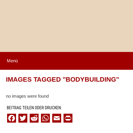
Springe
zum
Inhalt
Menü
IMAGES TAGGED "BODYBUILDING"
no images were found
BEITRAG TEILEN ODER DRUCKEN:
F
T
R
W
E
P
a
w
e
h
m
r