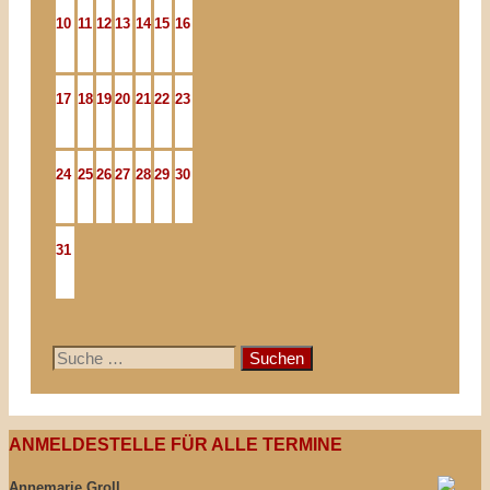
10
11
12
13
14
15
16
17
18
19
20
21
22
23
24
25
26
27
28
29
30
31
Suche
nach:
ANMELDESTELLE FÜR ALLE TERMINE
Annemarie Groll