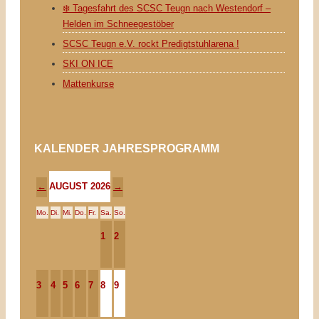
❄️ Tagesfahrt des SCSC Teugn nach Westendorf –
Helden im Schneegestöber
SCSC Teugn e.V. rockt Predigtstuhlarena !
SKI ON ICE
Mattenkurse
KALENDER JAHRESPROGRAMM
AUGUST 2026
←
→
Mo.
Di.
Mi.
Do.
Fr.
Sa.
So.
1
2
3
4
5
6
7
8
9