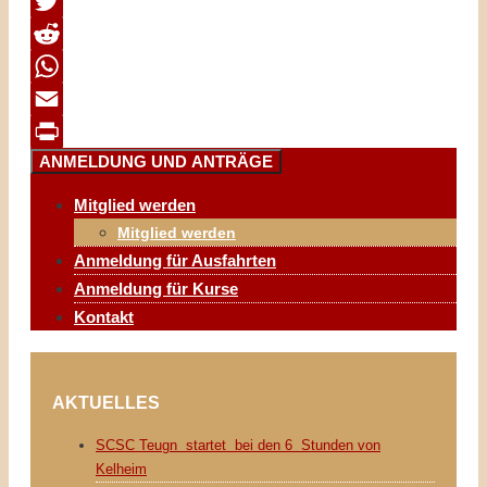
Facebook
Twitter
Reddit
WhatsApp
Email
ANMELDUNG UND ANTRÄGE
Print
Mitglied werden
Mitglied werden
Anmeldung für Ausfahrten
Anmeldung für Kurse
Kontakt
AKTUELLES
SCSC Teugn startet bei den 6 Stunden von
Kelheim