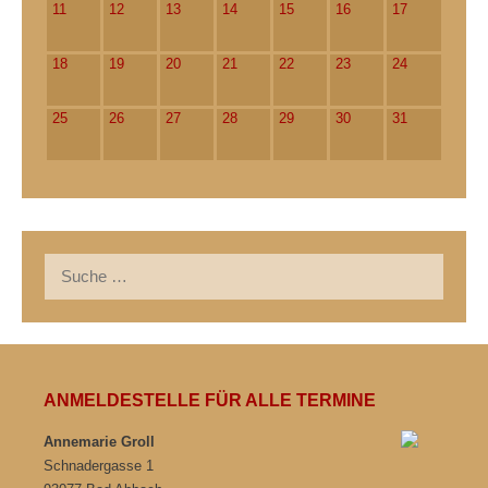
11
12
13
14
15
16
17
18
19
20
21
22
23
24
25
26
27
28
29
30
31
Suche
nach:
ANMELDESTELLE FÜR ALLE TERMINE
Annemarie Groll
Schnadergasse 1