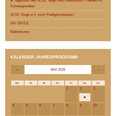
❄️ Tagesfahrt des SCSC Teugn nach Westendorf – Helden im
Schneegestöber
SCSC Teugn e.V. rockt Predigtstuhlarena !
SKI ON ICE
Mattenkurse
KALENDER JAHRESPROGRAMM
←
→
MAI 2026
Mo.
Di.
Mi.
Do.
Fr.
Sa.
So.
1
2
3
4
5
6
7
8
9
10