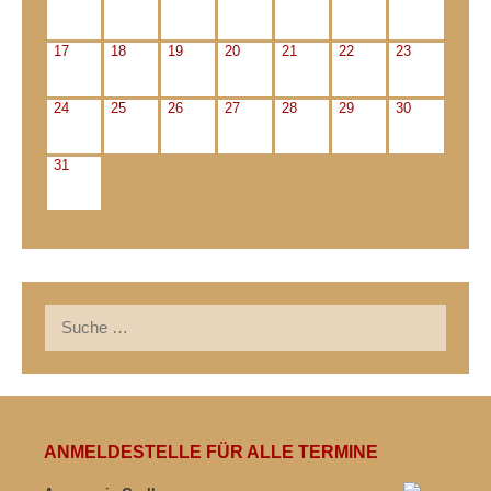
17
18
19
20
21
22
23
24
25
26
27
28
29
30
31
Suche
nach:
ANMELDESTELLE FÜR ALLE TERMINE