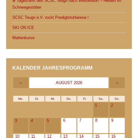
❄️ Tagesfahrt des SCSC Teugn nach Westendorf – Helden im
Schneegestöber
SCSC Teugn e.V. rockt Predigtstuhlarena !
SKI ON ICE
Mattenkurse
KALENDER JAHRESPROGRAMM
←
→
AUGUST 2026
Mo.
Di.
Mi.
Do.
Fr.
Sa.
So.
1
2
6
7
8
9
3
4
5
10
11
12
13
14
15
16