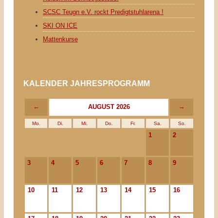
SCSC Teugn e.V. rockt Predigtstuhlarena !
SKI ON ICE
Mattenkurse
KALENDER JAHRESPROGRAMM
←
→
AUGUST 2026
Mo.
Di.
Mi.
Do.
Fr.
Sa.
So.
1
2
3
4
5
6
7
8
9
10
11
12
13
14
15
16