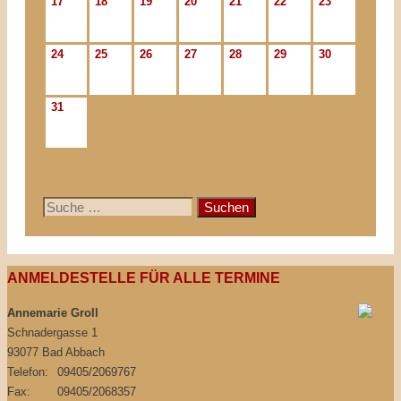
17
18
19
20
21
22
23
24
25
26
27
28
29
30
31
Suche
nach:
ANMELDESTELLE FÜR ALLE TERMINE
Annemarie Groll
Schnadergasse 1
93077 Bad Abbach
Telefon:
09405/2069767
Fax:
09405/2068357