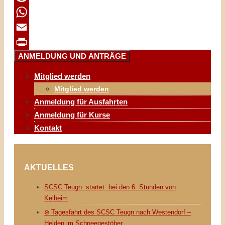
Reddit
WhatsApp
Email
ANMELDUNG UND ANTRÄGE
Print
Mitglied werden
Mitglied werden
Anmeldung für Ausfahrten
Anmeldung für Kurse
Kontakt
AKTUELLES
SCSC Teugn startet bei den 6 Stunden von
Kelheim
❄️ Tagesfahrt des SCSC Teugn nach Westendorf –
Helden im Schneegestöber