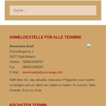
Suche
nach:
ANMELDESTELLE FÜR ALLE TERMINE
Annemarie Groll
Schnadergasse 1
93077 Bad Abbach
Telefon:
09405/2069767
Fax:
09405/2068357
E-Mail:
annemarie[at]scsc-teugn.info
Helft bitte mit, das aktuelle, innovative Programm zum Laufen
zu bringen und vor allem am Leben zu halten. Es kommt, liebe
Freunde, Euch zu Gute.
NÄCHSTER TERMIN