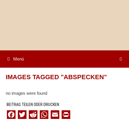
Springe
zum
Inhalt
Menü
IMAGES TAGGED "ABSPECKEN"
no images were found
BEITRAG TEILEN ODER DRUCKEN:
F
T
R
W
E
P
a
w
e
h
m
r