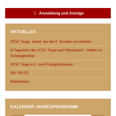
c
i
d
a
a
i
e
t
d
t
i
n
Anmeldung und Anträge
b
t
i
s
l
t
o
e
t
A
AKTUELLES
o
r
p
k
p
SCSC Teugn startet bei den 6 Stunden von Kelheim
❄️ Tagesfahrt des SCSC Teugn nach Westendorf – Helden im
Schneegestöber
SCSC Teugn e.V. rockt Predigtstuhlarena !
SKI ON ICE
Mattenkurse
KALENDER JAHRESPROGRAMM