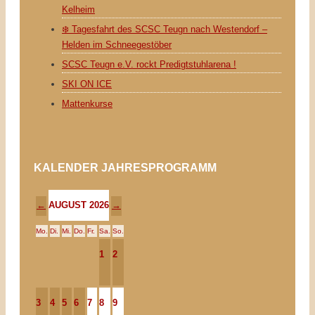
Kelheim
❄️ Tagesfahrt des SCSC Teugn nach Westendorf –
Helden im Schneegestöber
SCSC Teugn e.V. rockt Predigtstuhlarena !
SKI ON ICE
Mattenkurse
KALENDER JAHRESPROGRAMM
AUGUST 2026
←
→
Mo.
Di.
Mi.
Do.
Fr.
Sa.
So.
1
2
3
4
5
6
7
8
9