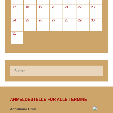
17
18
19
20
21
22
23
24
25
26
27
28
29
30
31
Suche
nach:
ANMELDESTELLE FÜR ALLE TERMINE
Annemarie Groll