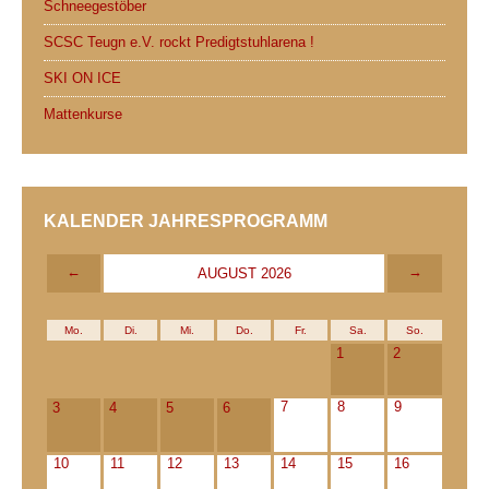
Schneegestöber
SCSC Teugn e.V. rockt Predigtstuhlarena !
SKI ON ICE
Mattenkurse
KALENDER JAHRESPROGRAMM
←
→
AUGUST 2026
Mo.
Di.
Mi.
Do.
Fr.
Sa.
So.
1
2
7
8
9
3
4
5
6
10
11
12
13
14
15
16