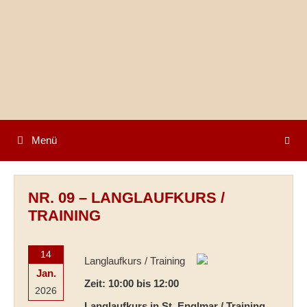
Springe
zum
Inhalt
Menü
NR. 09 – LANGLAUFKURS /
TRAINING
14
Langlaufkurs / Training
Jan.
Zeit: 10:00 bis 12:00
2026
Langlaufkurs in St. Englmar / Training