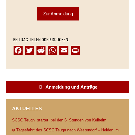
Zur Anmeldung
BEITRAG TEILEN ODER DRUCKEN:
F
T
R
W
E
P
a
w
e
h
m
r
c
i
d
a
a
i
e
t
d
t
i
n
b
t
i
s
l
t
Anmeldung und Anträge
o
e
t
A
o
r
p
AKTUELLES
k
p
SCSC Teugn startet bei den 6 Stunden von Kelheim
❄️ Tagesfahrt des SCSC Teugn nach Westendorf – Helden im