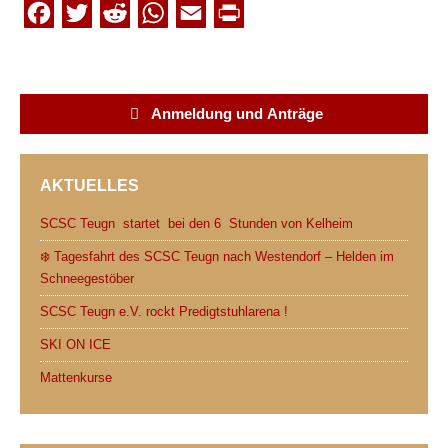
F
T
R
W
E
P
a
w
e
h
m
r
c
i
d
a
a
i
e
t
d
t
i
n
Anmeldung und Anträge
b
t
i
s
l
t
o
e
t
A
AKTUELLES
o
r
p
k
p
SCSC Teugn startet bei den 6 Stunden von Kelheim
❄️ Tagesfahrt des SCSC Teugn nach Westendorf – Helden im
Schneegestöber
SCSC Teugn e.V. rockt Predigtstuhlarena !
SKI ON ICE
Mattenkurse