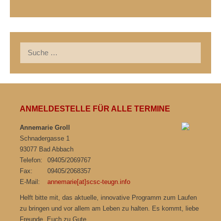
Suche
nach:
ANMELDESTELLE FÜR ALLE TERMINE
Annemarie Groll
Schnadergasse 1
93077 Bad Abbach
Telefon:
09405/2069767
Fax:
09405/2068357
E-Mail:
annemarie[at]scsc-teugn.info
Helft bitte mit, das aktuelle, innovative Programm zum Laufen
zu bringen und vor allem am Leben zu halten. Es kommt, liebe
Freunde, Euch zu Gute.