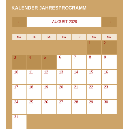
KALENDER JAHRESPROGRAMM
←
→
AUGUST 2026
Mo.
Di.
Mi.
Do.
Fr.
Sa.
So.
1
2
6
7
8
9
3
4
5
10
11
12
13
14
15
16
17
18
19
20
21
22
23
24
25
26
27
28
29
30
31