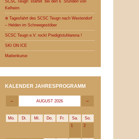
SCSC Teugn startet bei den 6 Stunden von
Kelheim
❄️ Tagesfahrt des SCSC Teugn nach Westendorf
– Helden im Schneegestöber
SCSC Teugn e.V. rockt Predigtstuhlarena !
SKI ON ICE
Mattenkurse
KALENDER JAHRESPROGRAMM
←
→
AUGUST 2026
Mo.
Di.
Mi.
Do.
Fr.
Sa.
So.
1
2