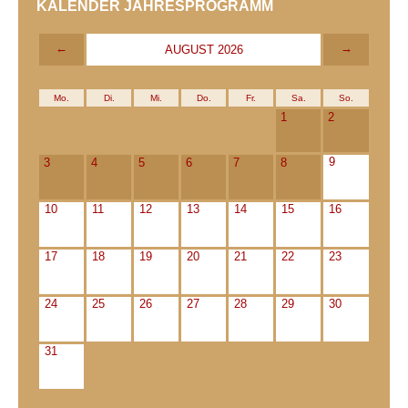
KALENDER JAHRESPROGRAMM
←
→
AUGUST 2026
Mo.
Di.
Mi.
Do.
Fr.
Sa.
So.
1
2
9
3
4
5
6
7
8
10
11
12
13
14
15
16
17
18
19
20
21
22
23
24
25
26
27
28
29
30
31