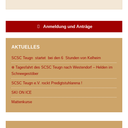
a
w
e
h
m
r
c
i
d
a
a
i
e
t
d
t
i
n
b
t
i
s
l
t
Anmeldung und Anträge
o
e
t
A
o
r
p
AKTUELLES
k
p
SCSC Teugn startet bei den 6 Stunden von Kelheim
❄️ Tagesfahrt des SCSC Teugn nach Westendorf – Helden im
Schneegestöber
SCSC Teugn e.V. rockt Predigtstuhlarena !
SKI ON ICE
Mattenkurse