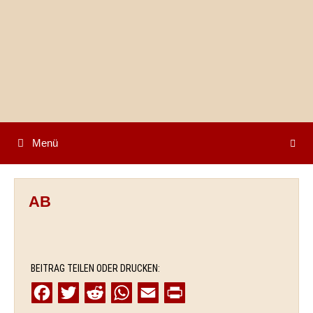
Springe
zum
Inhalt
Menü
AB
BEITRAG TEILEN ODER DRUCKEN:
F
T
R
W
E
P