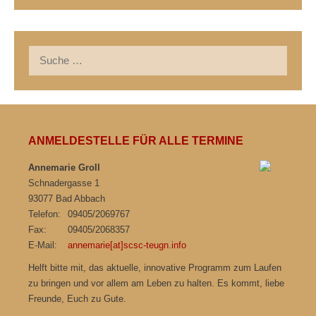
Suche
nach:
ANMELDESTELLE FÜR ALLE TERMINE
Annemarie Groll
Schnadergasse 1
93077 Bad Abbach
Telefon:
09405/2069767
Fax:
09405/2068357
E-Mail:
annemarie[at]scsc-teugn.info
Helft bitte mit, das aktuelle, innovative Programm zum Laufen
zu bringen und vor allem am Leben zu halten. Es kommt, liebe
Freunde, Euch zu Gute.