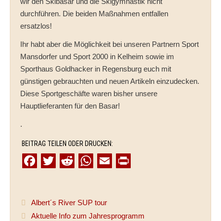
wir den Skibasar und die Skigymnastik nicht
durchführen. Die beiden Maßnahmen entfallen
ersatzlos!
Ihr habt aber die Möglichkeit bei unseren Partnern Sport
Mansdorfer und Sport 2000 in Kelheim sowie im
Sporthaus Goldhacker in Regensburg euch mit
günstigen gebrauchten und neuen Artikeln einzudecken.
Diese Sportgeschäfte waren bisher unsere
Hauptlieferanten für den Basar!
.
BEITRAG TEILEN ODER DRUCKEN:
F
T
R
W
E
P
a
w
e
h
m
r
c
i
d
a
a
i
Albert´s River SUP tour
e
t
d
t
i
n
Aktuelle Info zum Jahresprogramm
b
t
i
s
l
t