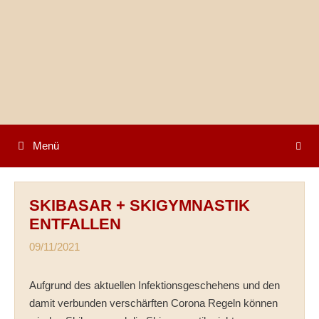
Springe
zum
Inhalt
Menü
SKIBASAR + SKIGYMNASTIK
ENTFALLEN
09/11/2021
Aufgrund des aktuellen Infektionsgeschehens und den
damit verbunden verschärften Corona Regeln können