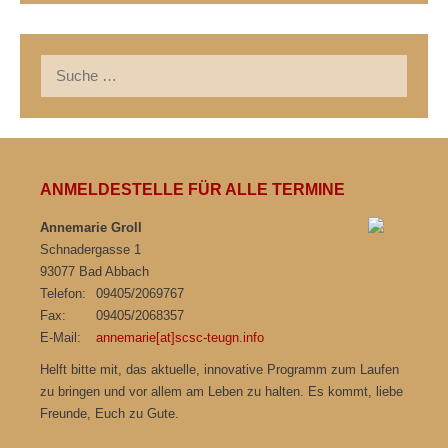
Suche
nach:
ANMELDESTELLE FÜR ALLE TERMINE
Annemarie Groll
Schnadergasse 1
93077 Bad Abbach
Telefon:
09405/2069767
Fax:
09405/2068357
E-Mail:
annemarie[at]scsc-teugn.info
Helft bitte mit, das aktuelle, innovative Programm zum Laufen
zu bringen und vor allem am Leben zu halten. Es kommt, liebe
Freunde, Euch zu Gute.