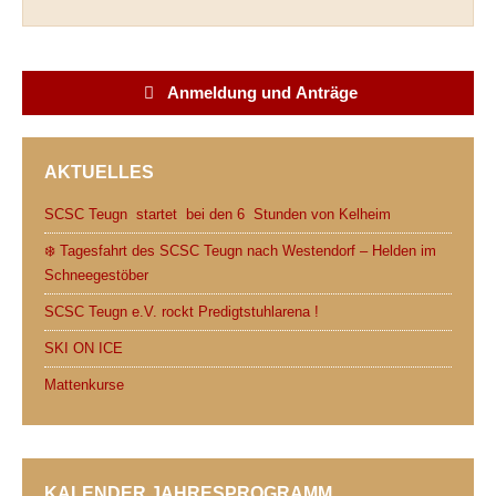
o
e
t
A
o
r
p
Anmeldung und Anträge
k
p
AKTUELLES
SCSC Teugn startet bei den 6 Stunden von Kelheim
❄️ Tagesfahrt des SCSC Teugn nach Westendorf – Helden im
Schneegestöber
SCSC Teugn e.V. rockt Predigtstuhlarena !
SKI ON ICE
Mattenkurse
KALENDER JAHRESPROGRAMM