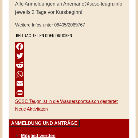
Alle Anmeldungen an Anemarie@scsc-teugn.info
jeweils 2 Tage vor Kursbeginn!
Weitere Infos unter 09405/2069767
BEITRAG TEILEN ODER DRUCKEN:
Facebook
Twitter
Reddit
WhatsApp
Email
SCSC Teugn ist in die Wassersportsaison gestartet
Print
Neue Aktivitäten
ANMELDUNG UND ANTRÄGE
Mitglied werden