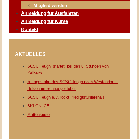
Mitglied werden
Anmeldung für Ausfahrten
Anmeldung für Kurse
Kontakt
AKTUELLES
SCSC Teugn startet bei den 6 Stunden von
Kelheim
❄️ Tagesfahrt des SCSC Teugn nach Westendorf –
Helden im Schneegestöber
SCSC Teugn e.V. rockt Predigtstuhlarena !
SKI ON ICE
Mattenkurse