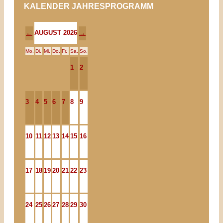
KALENDER JAHRESPROGRAMM
AUGUST 2026
←
→
Mo.
Di.
Mi.
Do.
Fr.
Sa.
So.
1
2
3
4
5
6
7
8
9
10
11
12
13
14
15
16
17
18
19
20
21
22
23
24
25
26
27
28
29
30