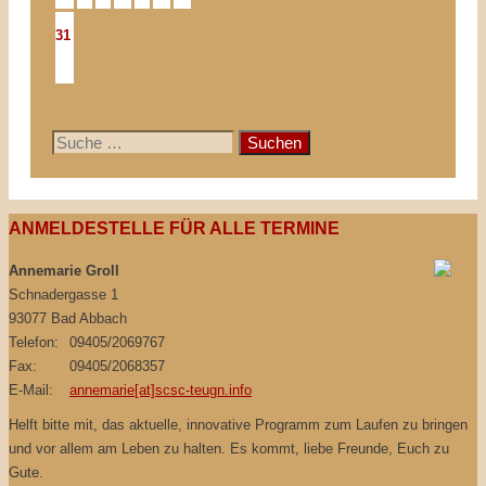
31
Suche
nach:
ANMELDESTELLE FÜR ALLE TERMINE
Annemarie Groll
Schnadergasse 1
93077 Bad Abbach
Telefon:
09405/2069767
Fax:
09405/2068357
E-Mail:
annemarie[at]scsc-teugn.info
Helft bitte mit, das aktuelle, innovative Programm zum Laufen zu bringen
und vor allem am Leben zu halten. Es kommt, liebe Freunde, Euch zu
Gute.