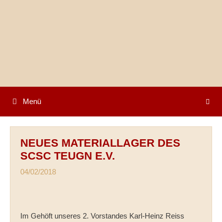
Springe
zum
Inhalt
Menü
NEUES MATERIALLAGER DES
SCSC TEUGN E.V.
04/02/2018
Im Gehöft unseres 2. Vorstandes Karl-Heinz Reiss