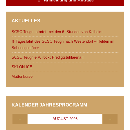
AKTUELLES
SCSC Teugn startet bei den 6 Stunden von Kelheim
❄️ Tagesfahrt des SCSC Teugn nach Westendorf – Helden im
Schneegestöber
SCSC Teugn e.V. rockt Predigtstuhlarena !
SKI ON ICE
Mattenkurse
KALENDER JAHRESPROGRAMM
←
→
AUGUST 2026