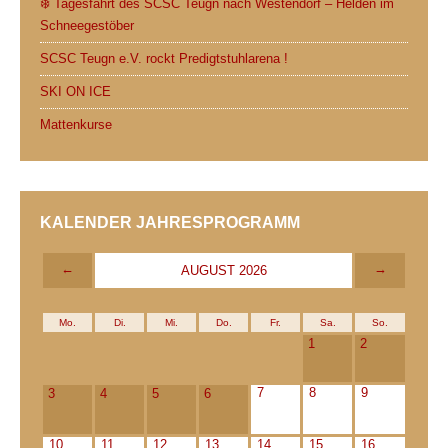
❄️ Tagesfahrt des SCSC Teugn nach Westendorf – Helden im
Schneegestöber
SCSC Teugn e.V. rockt Predigtstuhlarena !
SKI ON ICE
Mattenkurse
KALENDER JAHRESPROGRAMM
←
→
AUGUST 2026
Mo.
Di.
Mi.
Do.
Fr.
Sa.
So.
1
2
7
8
9
3
4
5
6
10
11
12
13
14
15
16