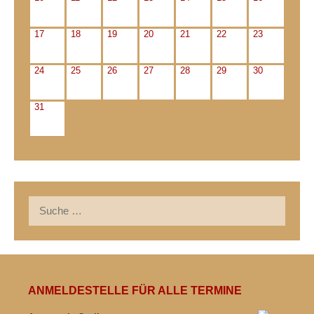
17
18
19
20
21
22
23
24
25
26
27
28
29
30
31
Suche
nach:
ANMELDESTELLE FÜR ALLE TERMINE