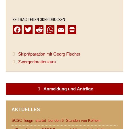
BEITRAG TEILEN ODER DRUCKEN:
F
T
R
W
E
P
a
w
e
h
m
r
c
i
d
a
a
i
Skipräparation mit Georg Fischer
e
t
d
t
i
n
Zwergerlmattenkurs
b
t
i
s
l
t
o
e
t
A
o
r
p
Anmeldung und Anträge
k
p
AKTUELLES
SCSC Teugn startet bei den 6 Stunden von Kelheim