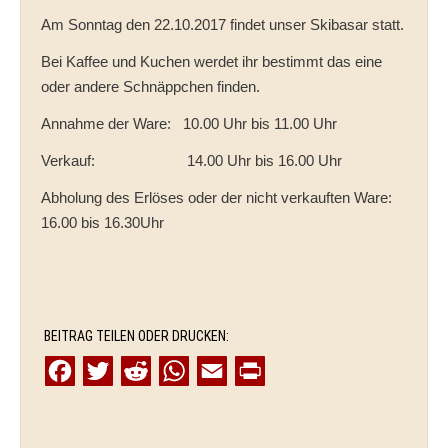
Am Sonntag den 22.10.2017 findet unser Skibasar statt.
Bei Kaffee und Kuchen werdet ihr bestimmt das eine
oder andere Schnäppchen finden.
Annahme der Ware: 10.00 Uhr bis 11.00 Uhr
Verkauf: 14.00 Uhr bis 16.00 Uhr
Abholung des Erlöses oder der nicht verkauften Ware:
16.00 bis 16.30Uhr
BEITRAG TEILEN ODER DRUCKEN:
F
T
R
W
E
P
a
w
e
h
m
r
c
i
d
a
a
i