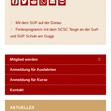
F
T
R
W
E
P
a
w
e
h
m
r
c
i
d
a
a
i
Mit dem SUP auf der Donau
e
t
d
t
i
n
Ferienprogramm mit dem SCSC Teugn an der Surf-
b
t
i
s
l
t
und SUP Schule am Guggi
o
e
t
A
o
r
p
k
p
Mitglied werden
Anmeldung für Ausfahrten
Anmeldung für Kurse
Kontakt
AKTUELLES