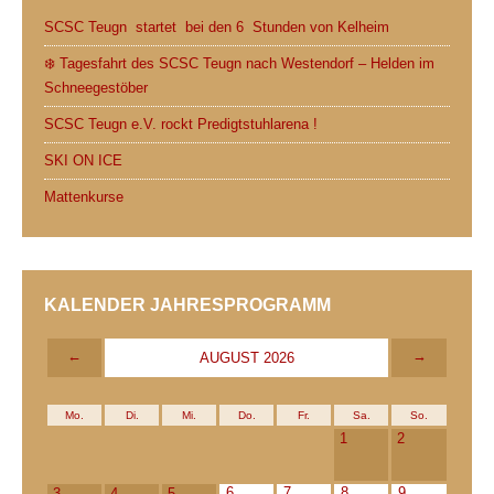
SCSC Teugn startet bei den 6 Stunden von Kelheim
❄️ Tagesfahrt des SCSC Teugn nach Westendorf – Helden im
Schneegestöber
SCSC Teugn e.V. rockt Predigtstuhlarena !
SKI ON ICE
Mattenkurse
KALENDER JAHRESPROGRAMM
←
→
AUGUST 2026
Mo.
Di.
Mi.
Do.
Fr.
Sa.
So.
1
2
6
7
8
9
3
4
5