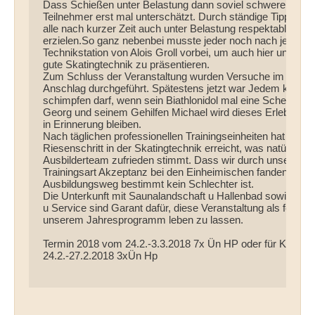
Dass Schießen unter Belastung dann soviel schwerer ist,
Teilnehmer erst mal unterschätzt. Durch ständige Tipps vo
alle nach kurzer Zeit auch unter Belastung respektable Tref
erzielen.So ganz nebenbei musste jeder noch nach jedem S
Technikstation von Alois Groll vorbei, um auch hier unter Be
gute Skatingtechnik zu präsentieren.

Zum Schluss der Veranstaltung wurden Versuche im Stehen
Anschlag durchgeführt. Spätestens jetzt war Jedem klar, da
schimpfen darf, wenn sein Biathlonidol mal eine Scheibe ste
Georg und seinem Gehilfen Michael wird dieses Erlebnis be
in Erinnerung bleiben. 

Nach täglichen professionellen Trainingseinheiten hat jede
Riesenschritt in der Skatingtechnik erreicht, was natürlich d
Ausbilderteam zufrieden stimmt. Dass wir durch unser Verh
Trainingsart Akzeptanz bei den Einheimischen fanden, zeigt
Ausbildungsweg bestimmt kein Schlechter ist.

Die Unterkunft mit Saunalandschaft u Hallenbad sowie her
u Service sind Garant dafür, diese Veranstaltung als festen B
unserem Jahresprogramm leben zu lassen. 

Termin 2018 vom 24.2.-3.3.2018 7x Ün HP oder für Kurzurl
24.2.-27.2.2018 3xÜn Hp
