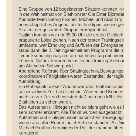
Eine Gruppe von 12 begeisterten Skatern konnten in den w
in der Wahlheimat von Biathlonstar Ole Einar Björndahlen  b
Ausbilderteam Georg Fischer, Michael und Alois Groll hatten
unerschöpfliches Angebot an Techniktipps, die ein genussvol
Skaten  der gesamten Gruppe ermöglicht hat.

Täglich konnten wir um 09.00 Uhr die ersten Gleitschritte in 
präparierte Loipe ziehen. Nach der ersten Trainingseinheit, 
umfasste ,war Erholung und Auffüllen der Energiespeicher 
stand dann die 2. Tainingseinheit am Programm,die meistens
Technikschulung war, um am nächsten Tag mit neuen Impuls
können. Natürlich waren beim Techniktraining Videoaufzeic
am Abend ein Schwerpunkt. 

Abendliche Referate über Skatingtechnik,Bewegungsspielr
koordinativen Fähigkeiten waren Bestandteil der täglichen f
Ausbildung.

Ein Höhepunkt dieser Woche war das  Biathlontraining mit G
seiner aktiven Zeit hat er mit viel Wissen und Können die T
nach kurzer Zeit so begeistert,daß nur noch fröhliche und gl
Biathleten zu sehen waren.

Das Aufstehen u Hinlegen nicht so leicht geht wie es im Fe
sehr schnell erkannt. Alle Tricks wurden ausgepackt, um z
Aufstehen und Hinlegen einen natürlichen Bewegungsfluss z
wurde aus allen Rohren auf 4 Schiessständen. Als Sicherhei
Michael Groll ein beruhigender Pol, der manche übereifrige T
korrigierte.
