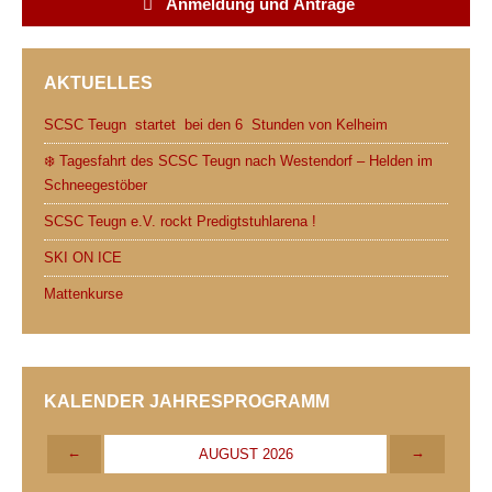
Anmeldung und Anträge
AKTUELLES
SCSC Teugn startet bei den 6 Stunden von Kelheim
❄️ Tagesfahrt des SCSC Teugn nach Westendorf – Helden im
Schneegestöber
SCSC Teugn e.V. rockt Predigtstuhlarena !
SKI ON ICE
Mattenkurse
KALENDER JAHRESPROGRAMM
←
→
AUGUST 2026