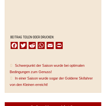
BEITRAG TEILEN ODER DRUCKEN:
F
T
R
W
E
P
a
w
e
h
m
r
c
i
d
a
a
i
Schwerpunkt der Saison wurde bei optimalen
e
t
d
t
i
n
Bedingungen zum Genuss!
b
t
i
s
l
t
In einer Saison wurde sogar der Goldene Skifahrer
o
e
t
A
von den Kleinen erreicht!
o
r
p
k
p