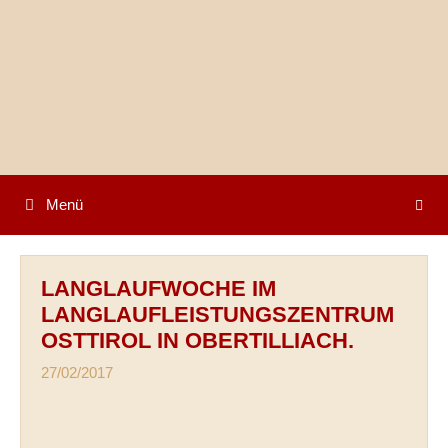
Springe
zum
Inhalt
Menü
LANGLAUFWOCHE IM
LANGLAUFLEISTUNGSZENTRUM
OSTTIROL IN OBERTILLIACH.
27/02/2017