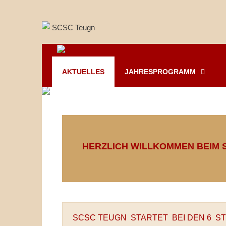
Springe
zum
Inhalt
AKTUELLES
JAHRESPROGRAMM
HERZLICH WILLKOMMEN BEIM S
SCSC TEUGN STARTET BEI DEN 6 S