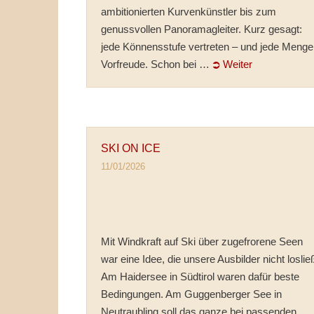
ambitionierten Kurvenkünstler bis zum
genussvollen Panoramagleiter. Kurz gesagt:
jede Könnensstufe vertreten – und jede Menge
Vorfreude. Schon bei …
⮊ Weiter
SKI ON ICE
11/01/2026
Mit Windkraft auf Ski über zugefrorene Seen
war eine Idee, die unsere Ausbilder nicht loslie
Am Haidersee in Südtirol waren dafür beste
Bedingungen. Am Guggenberger See in
Neutraubling soll das ganze bei passenden