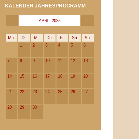
KALENDER JAHRESPROGRAMM
←
→
APRIL 2025
Mo.
Di.
Mi.
Do.
Fr.
Sa.
So.
1
2
3
4
5
6
7
8
9
10
11
12
13
14
15
16
17
18
19
20
21
22
23
24
25
26
27
28
29
30