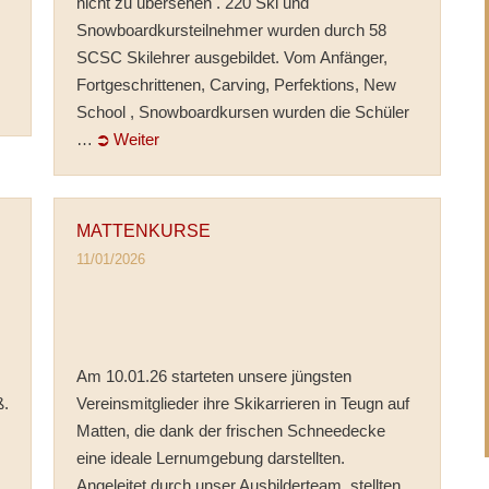
nicht zu übersehen . 220 Ski und
Snowboardkursteilnehmer wurden durch 58
SCSC Skilehrer ausgebildet. Vom Anfänger,
Fortgeschrittenen, Carving, Perfektions, New
School , Snowboardkursen wurden die Schüler
…
⮊ Weiter
MATTENKURSE
11/01/2026
Am 10.01.26 starteten unsere jüngsten
ß.
Vereinsmitglieder ihre Skikarrieren in Teugn auf
Matten, die dank der frischen Schneedecke
eine ideale Lernumgebung darstellten.
Angeleitet durch unser Ausbilderteam, stellten