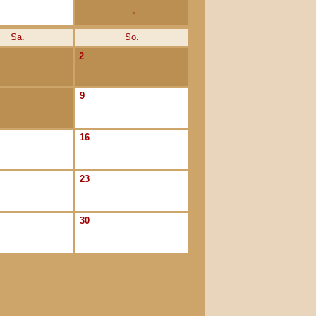
→
Sa.
So.
2
9
16
23
30