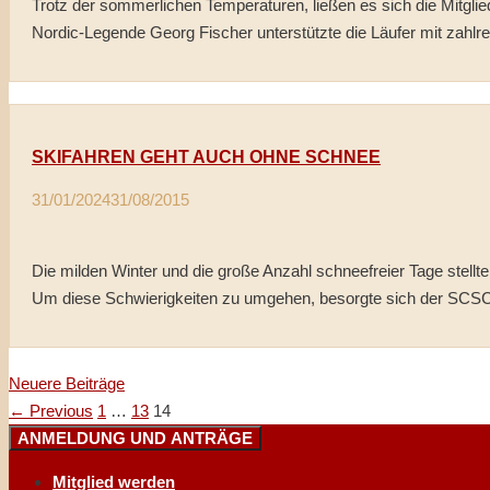
Trotz der sommerlichen Temperaturen, ließen es sich die Mitgli
Nordic-Legende Georg Fischer unterstützte die Läufer mit zahlr
SKIFAHREN GEHT AUCH OHNE SCHNEE
31/01/2024
31/08/2015
Die milden Winter und die große Anzahl schneefreier Tage stellte
Um diese Schwierigkeiten zu umgehen, besorgte sich der SCSC
Neuere Beiträge
Page
Page
Page
←
Previous
1
…
13
14
ANMELDUNG UND ANTRÄGE
Mitglied werden