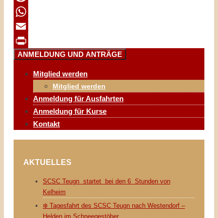
Reddit
WhatsApp
Email
ANMELDUNG UND ANTRÄGE
Print
Mitglied werden
Mitglied werden
Anmeldung für Ausfahrten
Anmeldung für Kurse
Kontakt
AKTUELLES
SCSC Teugn startet bei den 6 Stunden von
Kelheim
❄️ Tagesfahrt des SCSC Teugn nach Westendorf –
Helden im Schneegestöber