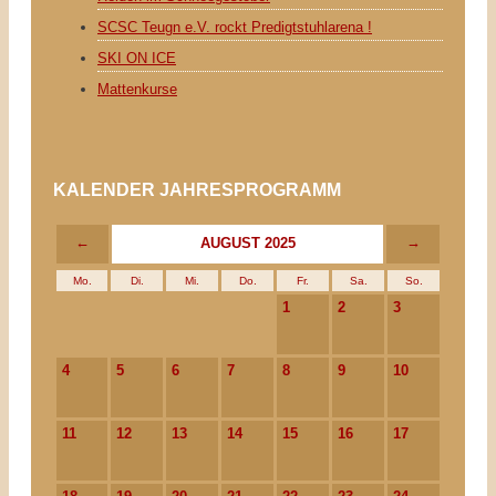
SCSC Teugn e.V. rockt Predigtstuhlarena !
SKI ON ICE
Mattenkurse
KALENDER JAHRESPROGRAMM
←
→
AUGUST 2025
Mo.
Di.
Mi.
Do.
Fr.
Sa.
So.
1
2
3
4
5
6
7
8
9
10
11
12
13
14
15
16
17