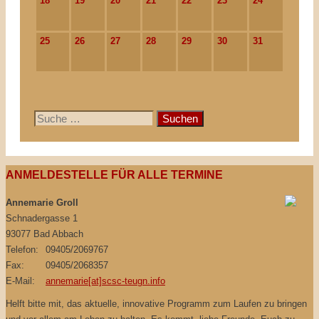
18
19
20
21
22
23
24
25
26
27
28
29
30
31
Suche
nach:
ANMELDESTELLE FÜR ALLE TERMINE
Annemarie Groll
Schnadergasse 1
93077 Bad Abbach
Telefon:
09405/2069767
Fax:
09405/2068357
E-Mail:
annemarie[at]scsc-teugn.info
Helft bitte mit, das aktuelle, innovative Programm zum Laufen zu bringen