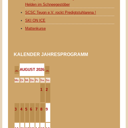
Helden im Schneegestöber
SCSC Teugn e.V. rockt Predigtstuhlarena !
SKI ON ICE
Mattenkurse
KALENDER JAHRESPROGRAMM
AUGUST 2026
←
→
Mo.
Di.
Mi.
Do.
Fr.
Sa.
So.
1
2
3
4
5
6
7
8
9