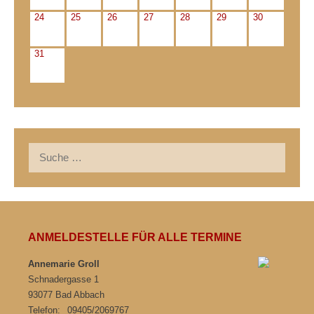
24
25
26
27
28
29
30
31
Suche
nach:
ANMELDESTELLE FÜR ALLE TERMINE
Annemarie Groll
Schnadergasse 1
93077 Bad Abbach
Telefon:
09405/2069767