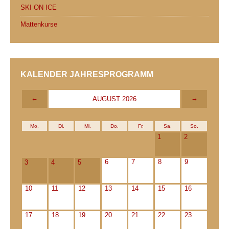
SKI ON ICE
Mattenkurse
KALENDER JAHRESPROGRAMM
←
→
AUGUST 2026
Mo.
Di.
Mi.
Do.
Fr.
Sa.
So.
1
2
6
7
8
9
3
4
5
10
11
12
13
14
15
16
17
18
19
20
21
22
23