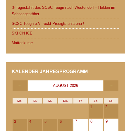
❄️ Tagesfahrt des SCSC Teugn nach Westendorf – Helden im
Schneegestöber
SCSC Teugn e.V. rockt Predigtstuhlarena !
SKI ON ICE
Mattenkurse
KALENDER JAHRESPROGRAMM
←
→
AUGUST 2026
Mo.
Di.
Mi.
Do.
Fr.
Sa.
So.
1
2
7
8
9
3
4
5
6