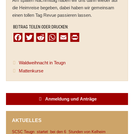
Am späten Nachmittag haben wir uns dann wieder auf
die Heimreise begeben, dabei haben wir gemeinsam
einen tollen Tag Revue passieren lassen.
BEITRAG TEILEN ODER DRUCKEN:
F
T
R
W
E
P
a
w
e
h
m
r
c
i
d
a
a
i
Waldweihnacht in Teugn
e
t
d
t
i
n
Mattenkurse
b
t
i
s
l
t
o
e
t
A
o
r
p
Anmeldung und Anträge
k
p
AKTUELLES
SCSC Teugn startet bei den 6 Stunden von Kelheim